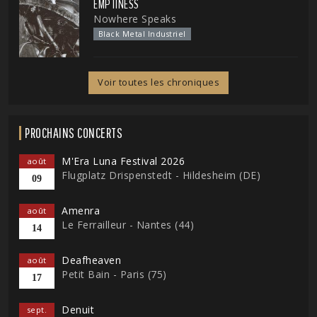
EMPTINESS
Nowhere Speaks
Black Metal Industriel
Voir toutes les chroniques
PROCHAINS CONCERTS
M'Era Luna Festival 2026
août
Flugplatz Drispenstedt - Hildesheim (DE)
09
Amenra
août
Le Ferrailleur - Nantes (44)
14
Deafheaven
août
Petit Bain - Paris (75)
17
Denuit
sept.