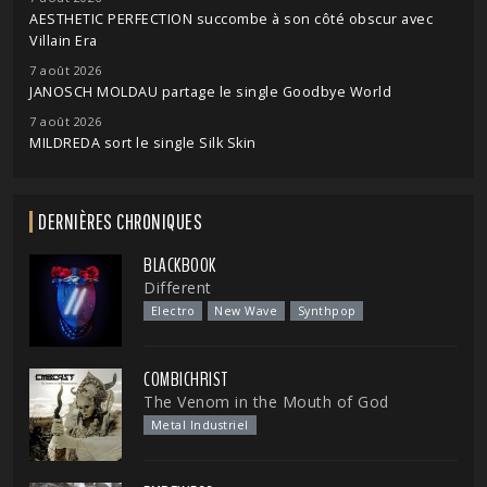
AESTHETIC PERFECTION succombe à son côté obscur avec
Villain Era
7 août 2026
JANOSCH MOLDAU partage le single Goodbye World
7 août 2026
MILDREDA sort le single Silk Skin
DERNIÈRES CHRONIQUES
BLACKBOOK
Different
Electro
New Wave
Synthpop
COMBICHRIST
The Venom in the Mouth of God
Metal Industriel