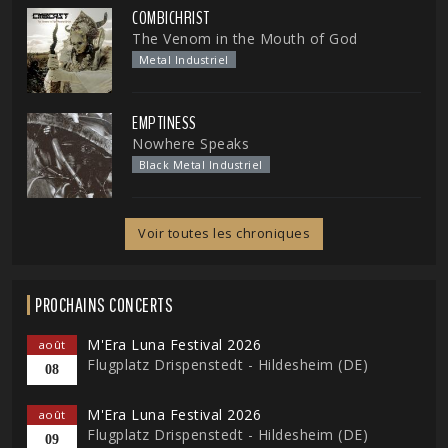
COMBICHRIST
The Venom in the Mouth of God
Metal Industriel
EMPTINESS
Nowhere Speaks
Black Metal Industriel
Voir toutes les chroniques
PROCHAINS CONCERTS
M'Era Luna Festival 2026
août
Flugplatz Drispenstedt - Hildesheim (DE)
08
M'Era Luna Festival 2026
août
Flugplatz Drispenstedt - Hildesheim (DE)
09