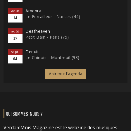
Amenra
août
Le Ferrailleur - Nantes (44)
14
Deafheaven
août
Petit Bain - Paris (75)
17
Denuit
sept.
Le Chinois - Montreuil (93)
04
Voir tout l'agenda
QUI SOMMES-NOUS ?
VerdamMnis Magazine est le webzine des musiques