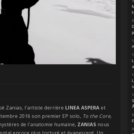
5
M
t
3
D
1
A
1
1
s
1
S
Å
oè Zanias, l'artiste derrière
LINEA ASPERA
et
3
eptembre 2016 son premier EP solo,
To the Core,
E
mystères de l'anatomie humaine,
ZANIAS
nous
3
ental encore plus torturé et évanescent. Un