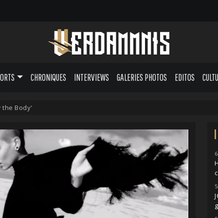
PORTS
CHRONIQUES
INTERVIEWS
GALERIES PHOTOS
EDITOS
CULT
w the Body'
6
H
5
g