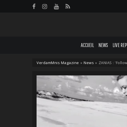
Panneau de gestion des cookies
ACCUEIL
NEWS
LIVE RE
VerdamMnis Magazine
»
News
»
ZANIAS : 'Follo