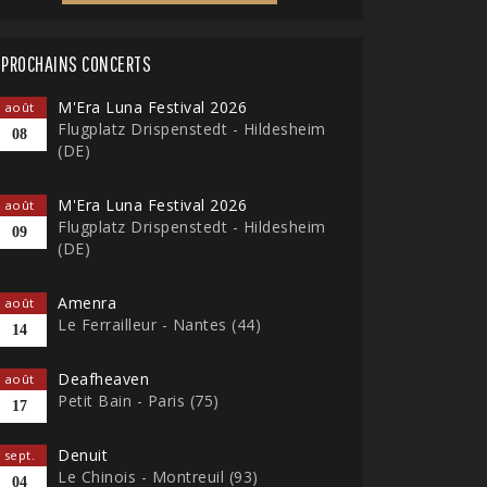
PROCHAINS CONCERTS
M'Era Luna Festival 2026
août
Flugplatz Drispenstedt - Hildesheim
08
(DE)
M'Era Luna Festival 2026
août
Flugplatz Drispenstedt - Hildesheim
09
(DE)
Amenra
août
Le Ferrailleur - Nantes (44)
14
Deafheaven
août
Petit Bain - Paris (75)
17
Denuit
sept.
Le Chinois - Montreuil (93)
04