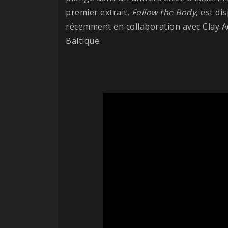
premier extrait,
Follow the Body
, est di
récemment en collaboration avec Clay A
Baltique.