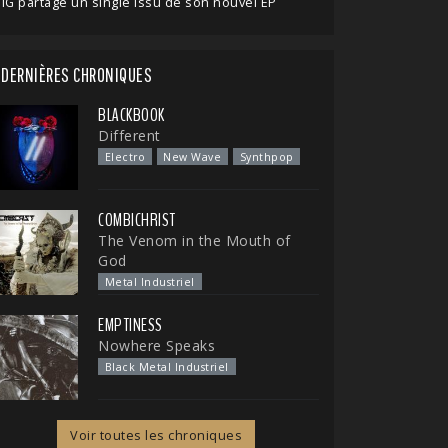
IG partage un single issu de son nouvel EP
DERNIÈRES CHRONIQUES
BLACKBOOK
Different
Electro
New Wave
Synthpop
COMBICHRIST
The Venom in the Mouth of
God
Metal Industriel
EMPTINESS
Nowhere Speaks
Black Metal Industriel
Voir toutes les chroniques