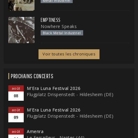
Metal Industriel
EMPTINESS
Nowhere Speaks
Black Metal Industriel
Voir toutes les chroniques
PROCHAINS CONCERTS
M'Era Luna Festival 2026
août
Flugplatz Drispenstedt - Hildesheim (DE)
08
M'Era Luna Festival 2026
août
Flugplatz Drispenstedt - Hildesheim (DE)
09
Amenra
août
Le Ferrailleur - Nantes (44)