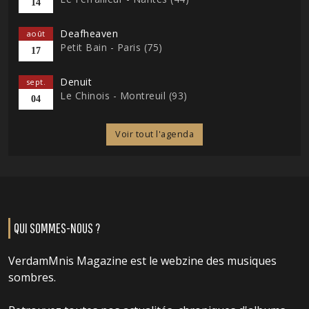
14
Deafheaven
août
Petit Bain - Paris (75)
17
Denuit
sept.
Le Chinois - Montreuil (93)
04
Voir tout l'agenda
QUI SOMMES-NOUS ?
VerdamMnis Magazine est le webzine des musiques
sombres.