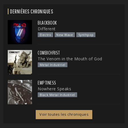
DERNIÈRES CHRONIQUES
BLACKBOOK
Different
Electro
New Wave
Synthpop
COMBICHRIST
The Venom in the Mouth of God
Metal Industriel
EMPTINESS
Nowhere Speaks
Black Metal Industriel
Voir toutes les chroniques