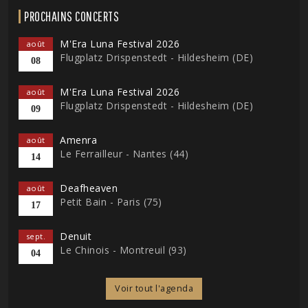
PROCHAINS CONCERTS
M'Era Luna Festival 2026
août
Flugplatz Drispenstedt - Hildesheim (DE)
08
M'Era Luna Festival 2026
août
Flugplatz Drispenstedt - Hildesheim (DE)
09
Amenra
août
Le Ferrailleur - Nantes (44)
14
Deafheaven
août
Petit Bain - Paris (75)
17
Denuit
sept.
Le Chinois - Montreuil (93)
04
Voir tout l'agenda