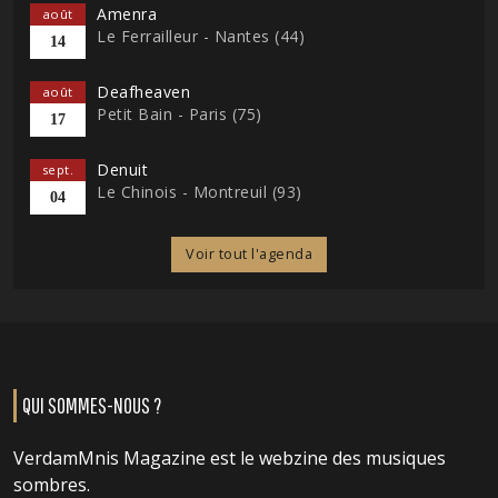
Amenra
août
Le Ferrailleur - Nantes (44)
14
Deafheaven
août
Petit Bain - Paris (75)
17
Denuit
sept.
Le Chinois - Montreuil (93)
04
Voir tout l'agenda
QUI SOMMES-NOUS ?
VerdamMnis Magazine est le webzine des musiques
sombres.