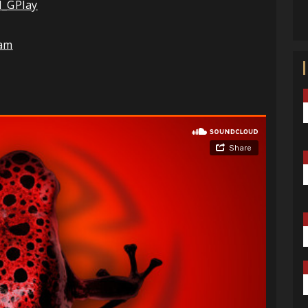
d_GPlay
eam