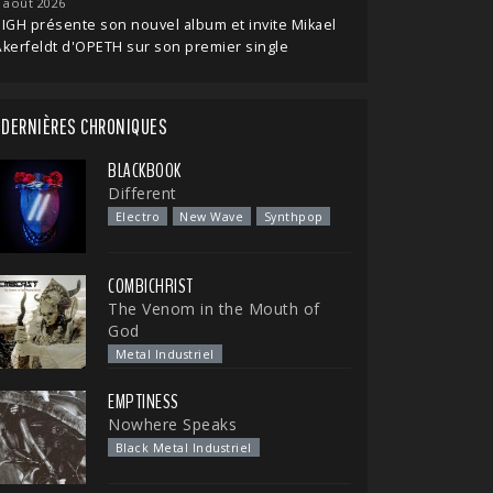
 août 2026
IGH présente son nouvel album et invite Mikael
kerfeldt d'OPETH sur son premier single
DERNIÈRES CHRONIQUES
BLACKBOOK
Different
Electro
New Wave
Synthpop
COMBICHRIST
The Venom in the Mouth of
God
Metal Industriel
EMPTINESS
Nowhere Speaks
Black Metal Industriel