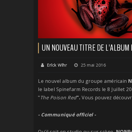
UN NOUVEAU TITRE DE L'ALBUM 
Erīck Wīhr
25 mai 2016
Le nouvel album du groupe américain
N
le label Spinefarm Records le 8 Juillet 20
"
The Poison Red
".
Vous pouvez découvrir
- Communiqué officiel -
Qu’il soit en studio ou sur scène,
NONP