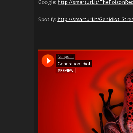
Google:
http://smarturl.it/ThePoisonRe
Spotify:
http://smarturl.it/GenIdiot_Str