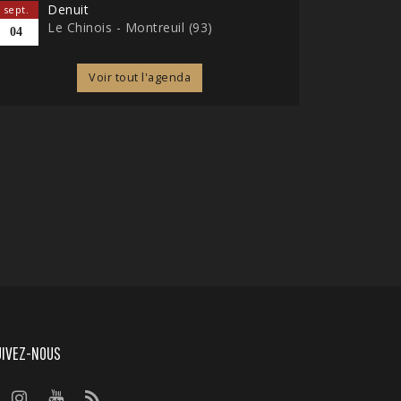
Denuit
sept.
Le Chinois - Montreuil (93)
04
Voir tout l'agenda
UIVEZ-NOUS