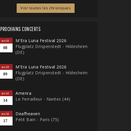
Voir toutes les chroniques
PROCHAINS CONCERTS
M'Era Luna Festival 2026
août
Flugplatz Drispenstedt - Hildesheim
08
(DE)
M'Era Luna Festival 2026
août
Flugplatz Drispenstedt - Hildesheim
09
(DE)
Amenra
août
Le Ferrailleur - Nantes (44)
14
Deafheaven
août
Petit Bain - Paris (75)
17