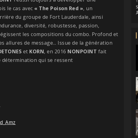
1
S
ois le cas avec
«
The Poison Red »
, un
Å
rrière du groupe de Fort Lauderdale, ainsi
Endurance, diversité, robustesse, passion,
 régissent les compositions du combo. Profond et
s allures de message... Issue de la génération
DETONES
et
KORN
, en 2016
NONPOINT
fait
e détermination qui se ressent
d
ed_Amz