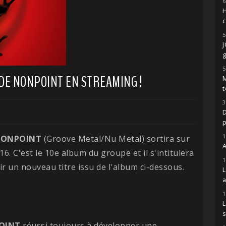
6
H
5
g
5
DE NONPOINT EN STREAMING !
M
t
3
D
1
ONPOINT
(Groove Metal/Nu Metal) sortira sur
A
16. C'est le 10e album du groupe et il s'intitulera
1
 un nouveau titre issu de l'album ci-dessous.
1
s
OINT
réussi toujours à développer une