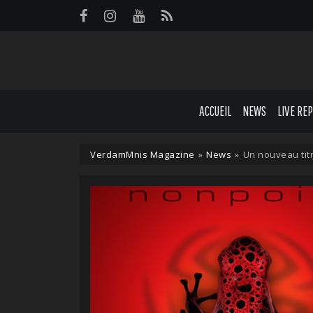
Panneau de gestion des cookies
ACCUEIL
NEWS
LIVE RE
VerdamMnis Magazine
»
News
»
Un nouveau tit