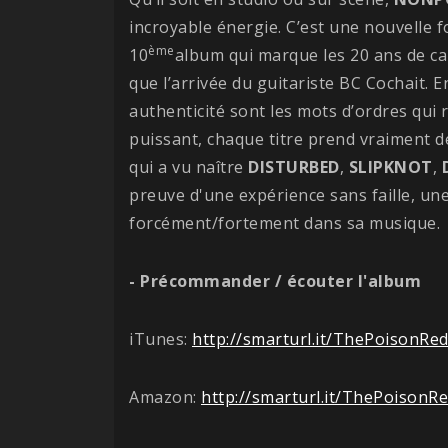
incroyable énergie. C’est une nouvelle f
ème
10
album qui marque les 20 ans de ca
que l’arrivée du guitariste BC Cochait. 
authenticité sont les mots d’ordres qui
puissant, chaque titre prend vraiment de
qui a vu naître
DISTURBED
,
SLIPKNOT
,
preuve
d'une expérience sans faille, un
forcément/fortement dans sa musique.
- Précommander / écouter l'album
iTunes:
http://smarturl.it/ThePoisonRe
Amazon:
http://smarturl.it/ThePoisonR