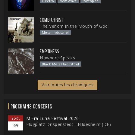
Electro
New Wave
Synthpop
COMBICHRIST
The Venom in the Mouth of God
Metal Industriel
EMPTINESS
Nowhere Speaks
Black Metal Industriel
Voir toutes les chroniques
PROCHAINS CONCERTS
M'Era Luna Festival 2026
août
Flugplatz Drispenstedt - Hildesheim (DE)
09