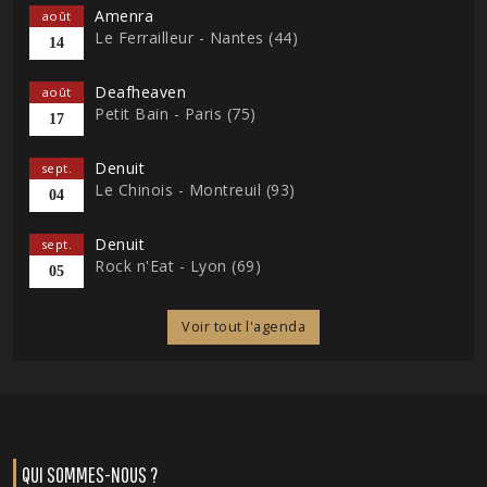
Amenra
août
Le Ferrailleur - Nantes (44)
14
Deafheaven
août
Petit Bain - Paris (75)
17
Denuit
sept.
Le Chinois - Montreuil (93)
04
Denuit
sept.
Rock n'Eat - Lyon (69)
05
Voir tout l'agenda
QUI SOMMES-NOUS ?