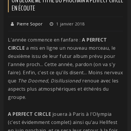
EN ÉCOUTE
Pierre Sopor
1 janvier 2018
L'année commence en fanfare :
A PERFECT
CIRCLE
a mis en ligne un nouveau morceau, le
deuxième issu de leur futur album prévu pour
l'année proch... Cette année, pardon (on va s'y
faire). Enfin, c'est ce qu'ils disent... Moins nerveux
que
The Doomed
,
Disillusioned
renoue avec les
aspects plus atmosphériques et éthérés du
groupe.
A PERFECT CIRCLE
jouera à Paris à l'Olympia
(c'est évidemment complet) ainsi qu'au Hellfest
en juin prochain, et ce sera leur retour à la fois