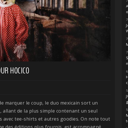
7
o
7
7
M
7
S
OUR HOCICO
6
H
5
g
de marquer le coup, le duo mexicain sort un
5
 allant de la plus simple contenant un seul
M
rs avec tee-shirts et autres goodies. On note tout
t
ne des éditions plus fournis, est accompagné