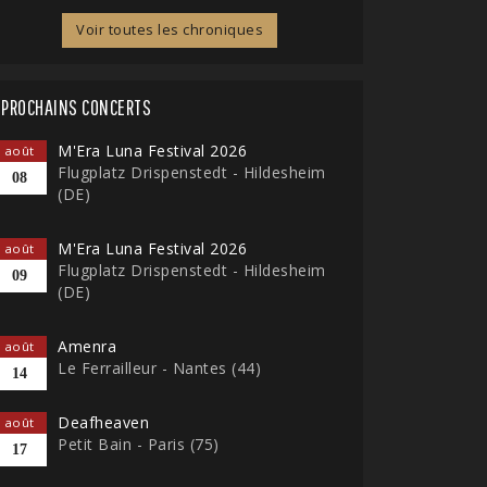
Voir toutes les chroniques
PROCHAINS CONCERTS
M'Era Luna Festival 2026
août
Flugplatz Drispenstedt - Hildesheim
08
(DE)
M'Era Luna Festival 2026
août
Flugplatz Drispenstedt - Hildesheim
09
(DE)
Amenra
août
Le Ferrailleur - Nantes (44)
14
Deafheaven
août
Petit Bain - Paris (75)
17