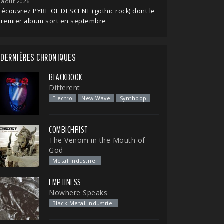
 août 2026
écouvrez PYRE OF DESCENT (gothic rock) dont le
premier album sort en septembre
DERNIÈRES CHRONIQUES
BLACKBOOK
Different
Electro
New Wave
Synthpop
COMBICHRIST
The Venom in the Mouth of
God
Metal Industriel
EMPTINESS
Nowhere Speaks
Black Metal Industriel