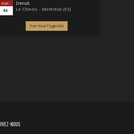
Denuit
sept.
Le Chinois - Montreuil (93)
04
Voir tout l'agenda
UIVEZ-NOUS