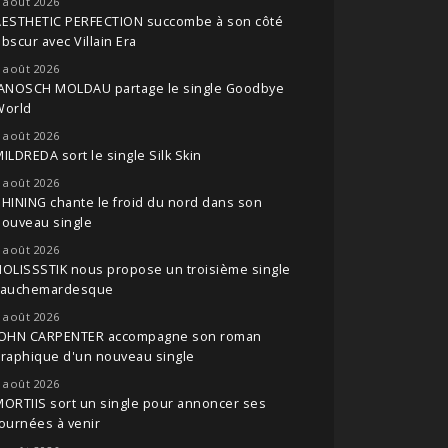
 août 2026
AESTHETIC PERFECTION succombe à son côté
bscur avec Villain Era
 août 2026
JANOSCH MOLDAU partage le single Goodbye
World
 août 2026
ILDREDA sort le single Silk Skin
 août 2026
HINING chante le froid du nord dans son
nouveau single
 août 2026
OLISSSTIK nous propose un troisième single
cauchemardesque
 août 2026
JOHN CARPENTER accompagne son roman
raphique d'un nouveau single
 août 2026
ORTIIS sort un single pour annoncer ses
ournées à venir