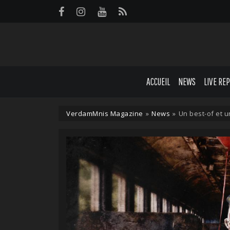
Panneau de gestion des cookies
ACCUEIL
NEWS
LIVE RE
VerdamMnis Magazine
»
News
»
Un best-of et 