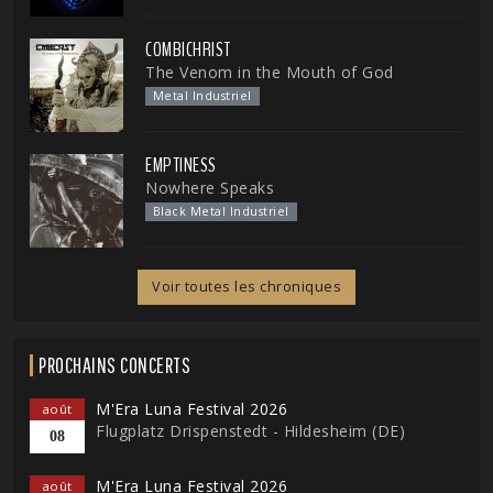
COMBICHRIST
The Venom in the Mouth of God
Metal Industriel
EMPTINESS
Nowhere Speaks
Black Metal Industriel
Voir toutes les chroniques
PROCHAINS CONCERTS
M'Era Luna Festival 2026
août
Flugplatz Drispenstedt - Hildesheim (DE)
08
M'Era Luna Festival 2026
août