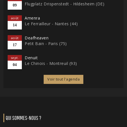
Flugplatz Drispenstedt - Hildesheim (DE)
09
Amenra
août
Le Ferrailleur - Nantes (44)
14
Deafheaven
août
Petit Bain - Paris (75)
17
Denuit
sept.
Le Chinois - Montreuil (93)
04
Voir tout l'agenda
QUI SOMMES-NOUS ?