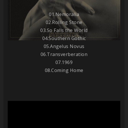
01.
Nemoralia
02.
Rolling Stone
03.
So Falls the World
04.
Southern Gothic
05.
Angelus Novus
06.
Transverberation
07.
1969
08.
Coming Home