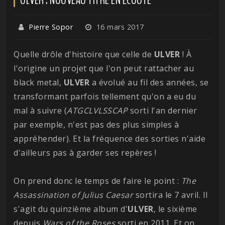
Pierre Sopor
16 mars 2017
Quelle drôle d'histoire que celle de
ULVER
! À
l'origine un projet que l'on peut rattacher au
black metal,
ULVER
a évolué au fil des années, se
transformant parfois tellement qu'on a eu du
mal à suivre (
ATGCLVLSSCAP
sorti l'an dernier
par exemple, n'est pas des plus simples à
appréhender). Et la fréquence des sorties n'aide
d'ailleurs pas à garder ses repères !
On prend donc le temps de faire le point :
The
Assassination of Julius Caesar
sortira le 7 avril. Il
s'agit du quinzième album d'
ULVER
, le sixième
depuis
Wars of the Roses
sorti en 2011. Et on