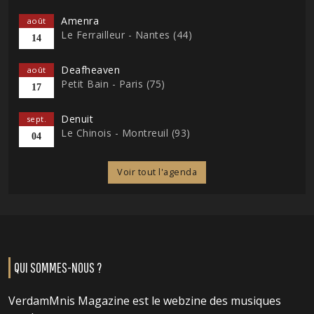
Amenra
août
Le Ferrailleur - Nantes (44)
14
Deafheaven
août
Petit Bain - Paris (75)
17
Denuit
sept.
Le Chinois - Montreuil (93)
04
Voir tout l'agenda
QUI SOMMES-NOUS ?
VerdamMnis Magazine est le webzine des musiques