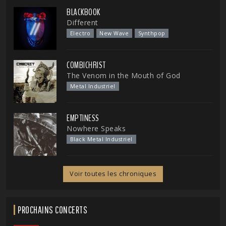
BLACKBOOK
Different
Electro
New Wave
Synthpop
COMBICHRIST
The Venom in the Mouth of God
Metal Industriel
EMPTINESS
Nowhere Speaks
Black Metal Industriel
Voir toutes les chroniques
PROCHAINS CONCERTS