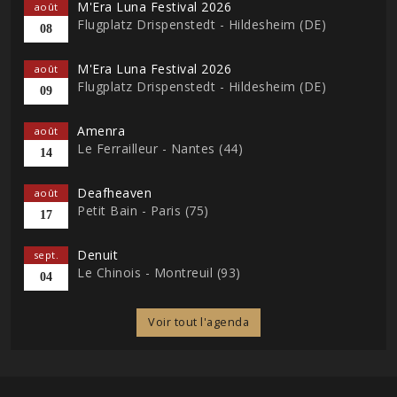
M'Era Luna Festival 2026
août
Flugplatz Drispenstedt - Hildesheim (DE)
08
M'Era Luna Festival 2026
août
Flugplatz Drispenstedt - Hildesheim (DE)
09
Amenra
août
Le Ferrailleur - Nantes (44)
14
Deafheaven
août
Petit Bain - Paris (75)
17
Denuit
sept.
Le Chinois - Montreuil (93)
04
Voir tout l'agenda