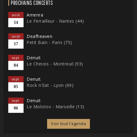
PROCHAINS CONCERTS
Amenra
août
Le Ferrailleur - Nantes (44)
14
Deafheaven
août
Petit Bain - Paris (75)
17
Denuit
sept.
Le Chinois - Montreuil (93)
04
Denuit
sept.
Rock n'Eat - Lyon (69)
05
Denuit
sept.
Le Molotov - Marseille (13)
06
Voir tout l'agenda