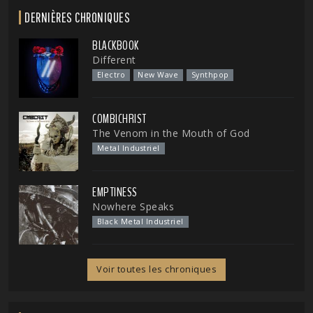
DERNIÈRES CHRONIQUES
BLACKBOOK
Different
Electro
New Wave
Synthpop
COMBICHRIST
The Venom in the Mouth of God
Metal Industriel
EMPTINESS
Nowhere Speaks
Black Metal Industriel
Voir toutes les chroniques