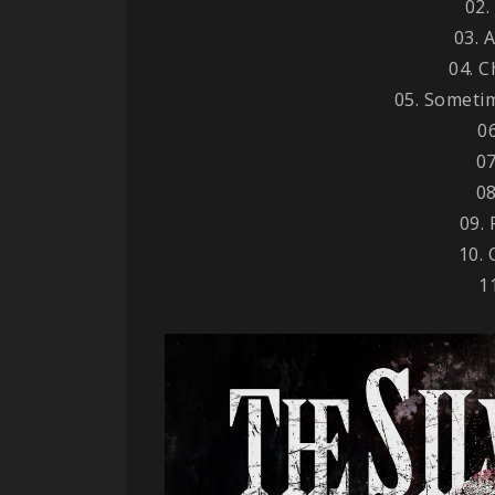
02.
03. 
04. 
05. Someti
06
0
08
09. 
10. 
1