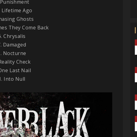
 Punishment
A Lifetime Ago
Chasing Ghosts
mes They Come Back
. Chrysalis
7. Damaged
. Nocturne
Reality Check
One Last Nail
1. Into Null