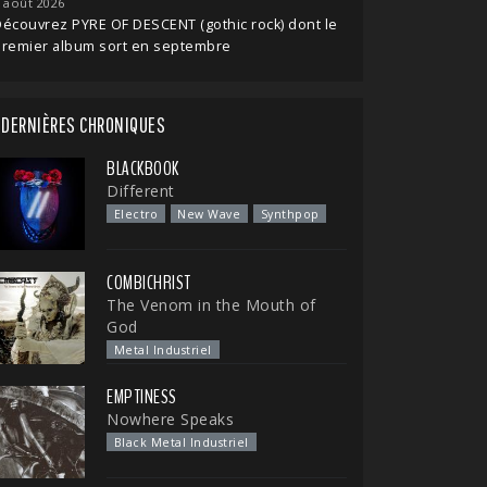
 août 2026
écouvrez PYRE OF DESCENT (gothic rock) dont le
premier album sort en septembre
DERNIÈRES CHRONIQUES
BLACKBOOK
Different
Electro
New Wave
Synthpop
COMBICHRIST
The Venom in the Mouth of
God
Metal Industriel
EMPTINESS
Nowhere Speaks
Black Metal Industriel