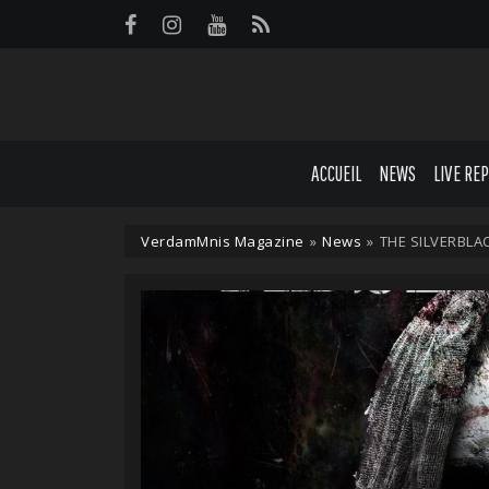
Panneau de gestion des cookies
ACCUEIL
NEWS
LIVE RE
VerdamMnis Magazine
»
News
»
THE SILVERBLACK