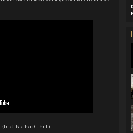
3
D
(feat. Burton C. Bell)