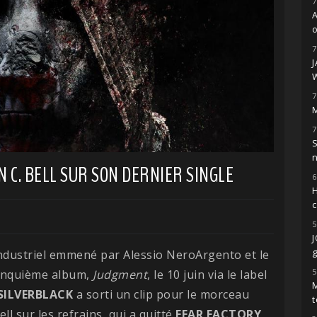
7
o
7
7
M
7
S
N C. BELL SUR SON DERNIER SINGLE
6
H
5
g
industriel emmené par Alessio NeroArgento et le
5
 cinquième album,
Judgment
, le 10 juin via le label
M
SILVERBLACK
a sorti un clip pour le morceau
t
ll sur les refrains, qui a quitté
FEAR
FACTORY