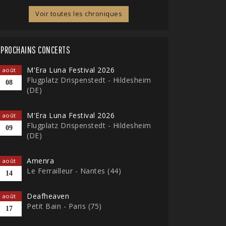
Voir toutes les chroniques
PROCHAINS CONCERTS
M'Era Luna Festival 2026
août
Flugplatz Drispenstedt - Hildesheim
08
(DE)
M'Era Luna Festival 2026
août
Flugplatz Drispenstedt - Hildesheim
09
(DE)
Amenra
août
Le Ferrailleur - Nantes (44)
14
Deafheaven
août
Petit Bain - Paris (75)
17