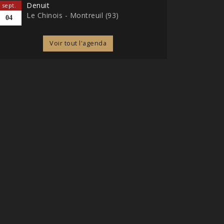
Denuit
sept.
Le Chinois - Montreuil (93)
04
Voir tout l'agenda