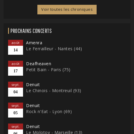
Voir toutes les chroniques
PROCHAINS CONCERTS
Amenra
août
Le Ferrailleur - Nantes (44)
14
Deafheaven
août
Petit Bain - Paris (75)
17
Denuit
sept.
Le Chinois - Montreuil (93)
04
Denuit
sept.
Rock n'Eat - Lyon (69)
05
Denuit
sept.
Le Molotov - Marseille (13)
06