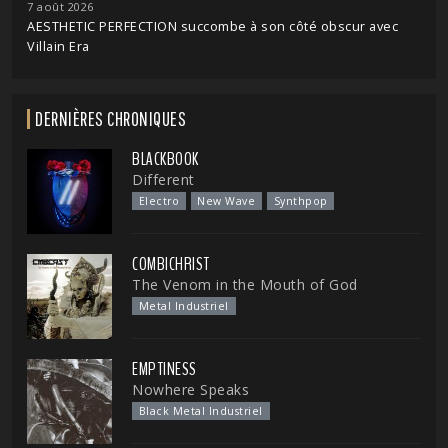
7 août 2026
AESTHETIC PERFECTION succombe à son côté obscur avec
Villain Era
DERNIÈRES CHRONIQUES
BLACKBOOK
Different
Electro
New Wave
Synthpop
COMBICHRIST
The Venom in the Mouth of God
Metal Industriel
EMPTINESS
Nowhere Speaks
Black Metal Industriel