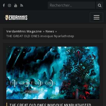
Panneau de gestion des cookies
VerdamMnis Magazine
»
News
»
THE GREAT OLD ONES invoque Nyarlathotep
THE GREAT OLD ONES INVOQUE NYARLATHOTEP