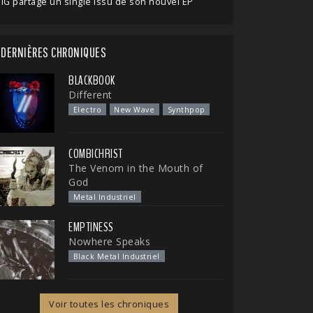
IG partage un single issu de son nouvel EP
DERNIÈRES CHRONIQUES
BLACKBOOK
Different
Electro
New Wave
Synthpop
COMBICHRIST
The Venom in the Mouth of
God
Metal Industriel
EMPTINESS
Nowhere Speaks
Black Metal Industriel
Voir toutes les chroniques