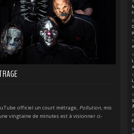
5
M
t
3
D
1
A
1
ÉTRAGE
1
s
1
S
Å
uTube officiel un court métrage,
Pollution
, mis
3
ne vingtaine de minutes est à visionner ci-
E
3