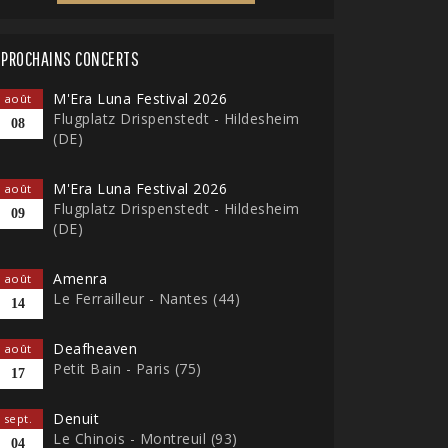
PROCHAINS CONCERTS
M'Era Luna Festival 2026
août
Flugplatz Drispenstedt - Hildesheim
08
(DE)
M'Era Luna Festival 2026
août
Flugplatz Drispenstedt - Hildesheim
09
(DE)
Amenra
août
Le Ferrailleur - Nantes (44)
14
Deafheaven
août
Petit Bain - Paris (75)
17
Denuit
sept.
Le Chinois - Montreuil (93)
04