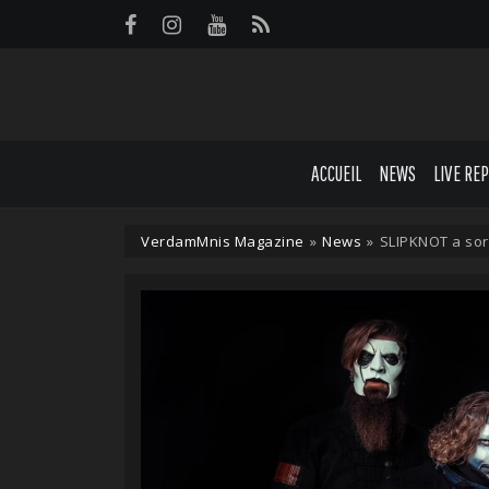
Panneau de gestion des cookies
ACCUEIL
NEWS
LIVE RE
VerdamMnis Magazine
»
News
»
SLIPKNOT a sor