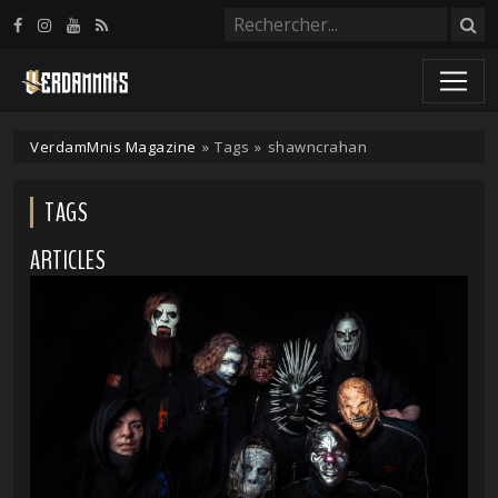
Panneau de gestion des cookies
VerdamMnis Magazine
»
Tags
»
shawncrahan
TAGS
ARTICLES