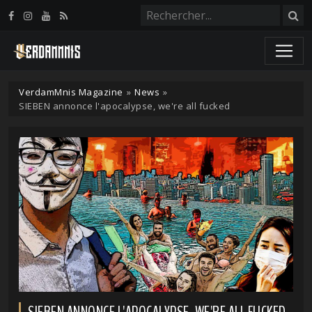
Panneau de gestion des cookies
VerdamMnis Magazine
»
News
»
SIEBEN annonce l'apocalypse, we're all fucked
SIEBEN ANNONCE L'APOCALYPSE, WE'RE ALL FUCKED