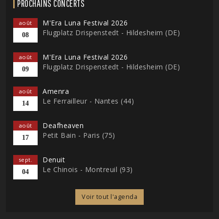
PROCHAINS CONCERTS
M'Era Luna Festival 2026
août
Flugplatz Drispenstedt - Hildesheim (DE)
08
M'Era Luna Festival 2026
août
Flugplatz Drispenstedt - Hildesheim (DE)
09
Amenra
août
Le Ferrailleur - Nantes (44)
14
Deafheaven
août
Petit Bain - Paris (75)
17
Denuit
sept.
Le Chinois - Montreuil (93)
04
Voir tout l'agenda