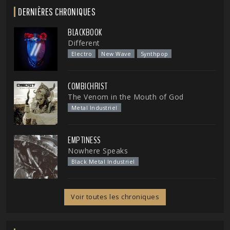
DERNIÈRES CHRONIQUES
BLACKBOOK
Different
Electro
New Wave
Synthpop
COMBICHRIST
The Venom in the Mouth of God
Metal Industriel
EMPTINESS
Nowhere Speaks
Black Metal Industriel
Voir toutes les chroniques