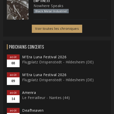
EMPTINESS
Nowhere Speaks
Black Metal Industriel
Voir toutes les chroniques
PROCHAINS CONCERTS
M'Era Luna Festival 2026
août
Flugplatz Drispenstedt - Hildesheim (DE)
08
M'Era Luna Festival 2026
août
Flugplatz Drispenstedt - Hildesheim (DE)
09
Amenra
août
Le Ferrailleur - Nantes (44)
14
Deafheaven
août