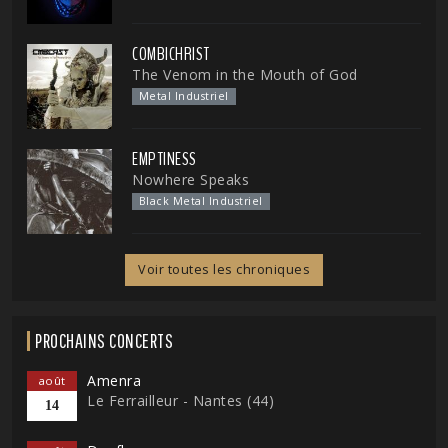
COMBICHRIST
The Venom in the Mouth of God
Metal Industriel
EMPTINESS
Nowhere Speaks
Black Metal Industriel
Voir toutes les chroniques
PROCHAINS CONCERTS
Amenra
août
Le Ferrailleur - Nantes (44)
14