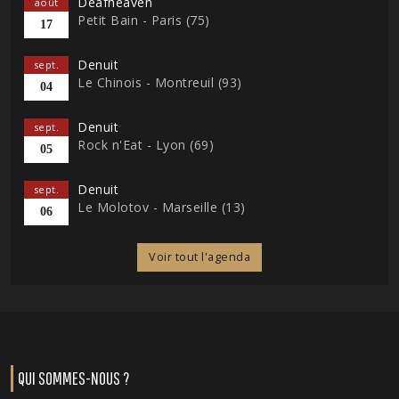
Deafheaven
août
Petit Bain - Paris (75)
17
Denuit
sept.
Le Chinois - Montreuil (93)
04
Denuit
sept.
Rock n'Eat - Lyon (69)
05
Denuit
sept.
Le Molotov - Marseille (13)
06
Voir tout l'agenda
QUI SOMMES-NOUS ?