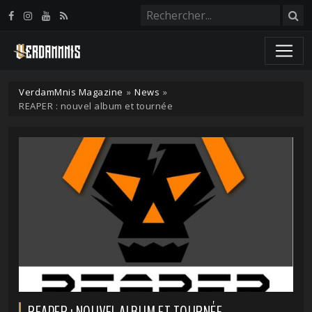
Panneau de gestion des cookies
VerdamMnis Magazine
»
News
»
REAPER : nouvel album et tournée
REAPER : NOUVEL ALBUM ET TOURNÉE