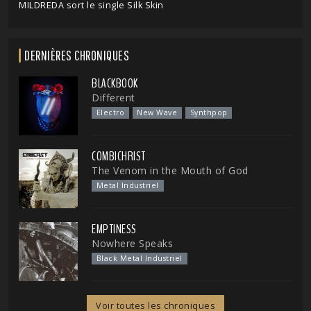
MILDREDA sort le single Silk Skin
DERNIÈRES CHRONIQUES
BLACKBOOK
Different
Electro
New Wave
Synthpop
COMBICHRIST
The Venom in the Mouth of God
Metal Industriel
EMPTINESS
Nowhere Speaks
Black Metal Industriel
Voir toutes les chroniques