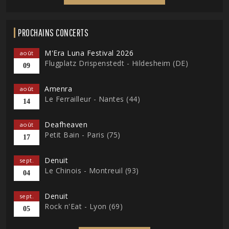
PROCHAINS CONCERTS
M'Era Luna Festival 2026
août
Flugplatz Drispenstedt - Hildesheim (DE)
09
Amenra
août
Le Ferrailleur - Nantes (44)
14
Deafheaven
août
Petit Bain - Paris (75)
17
Denuit
sept.
Le Chinois - Montreuil (93)
04
Denuit
sept.
Rock n'Eat - Lyon (69)
05