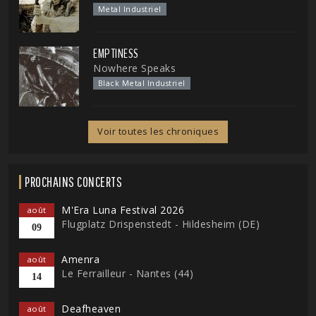
Metal Industriel
EMPTINESS
Nowhere Speaks
Black Metal Industriel
Voir toutes les chroniques
PROCHAINS CONCERTS
M'Era Luna Festival 2026
août
Flugplatz Drispenstedt - Hildesheim (DE)
09
Amenra
août
Le Ferrailleur - Nantes (44)
14
Deafheaven
août