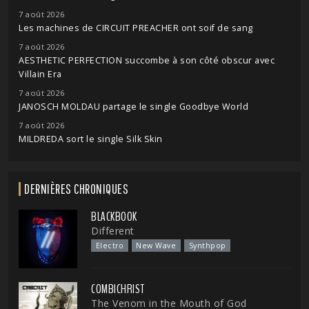
7 août 2026
Les machines de CIRCUIT PREACHER ont soif de sang
7 août 2026
AESTHETIC PERFECTION succombe à son côté obscur avec
Villain Era
7 août 2026
JANOSCH MOLDAU partage le single Goodbye World
7 août 2026
MILDREDA sort le single Silk Skin
DERNIÈRES CHRONIQUES
BLACKBOOK
Different
Electro
New Wave
Synthpop
COMBICHRIST
The Venom in the Mouth of God