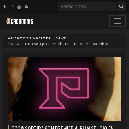
Panneau de gestion des cookies
VerdamMnis Magazine
»
News
»
PØGØ sortira son premier album studio en novembre
PØGØ SORTIRA SON PREMIER ALBUM STUDIO EN