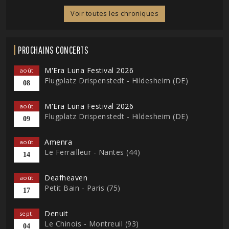
Voir toutes les chroniques
PROCHAINS CONCERTS
M'Era Luna Festival 2026
août
Flugplatz Drispenstedt - Hildesheim (DE)
08
M'Era Luna Festival 2026
août
Flugplatz Drispenstedt - Hildesheim (DE)
09
Amenra
août
Le Ferrailleur - Nantes (44)
14
Deafheaven
août
Petit Bain - Paris (75)
17
Denuit
sept.
Le Chinois - Montreuil (93)
04