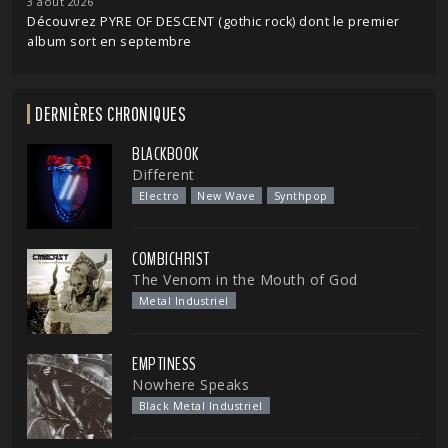
3 août 2026
Découvrez PYRE OF DESCENT (gothic rock) dont le premier
album sort en septembre
DERNIÈRES CHRONIQUES
BLACKBOOK
Different
Electro
New Wave
Synthpop
COMBICHRIST
The Venom in the Mouth of God
Metal Industriel
EMPTINESS
Nowhere Speaks
Black Metal Industriel