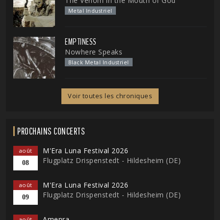
The Venom in the Mouth of God
Metal Industriel
EMPTINESS
Nowhere Speaks
Black Metal Industriel
Voir toutes les chroniques
PROCHAINS CONCERTS
M'Era Luna Festival 2026
août
Flugplatz Drispenstedt - Hildesheim (DE)
08
M'Era Luna Festival 2026
août
Flugplatz Drispenstedt - Hildesheim (DE)
09
Amenra
août