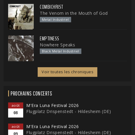
COMBICHRIST
The Venom in the Mouth of God
Metal Industriel
EMPTINESS
Nowhere Speaks
Black Metal Industriel
Voir toutes les chroniques
PROCHAINS CONCERTS
M'Era Luna Festival 2026
août
Flugplatz Drispenstedt - Hildesheim (DE)
08
M'Era Luna Festival 2026
août
Flugplatz Drispenstedt - Hildesheim (DE)
09