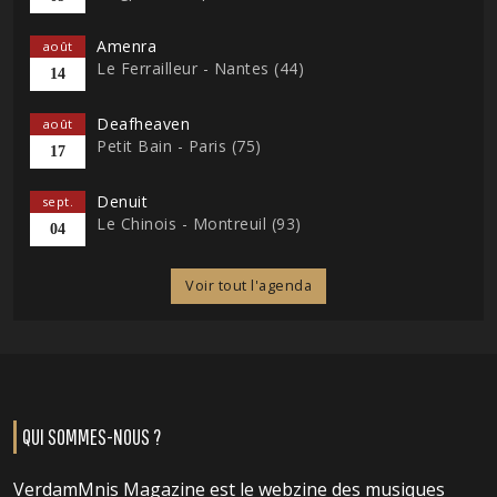
Amenra
août
Le Ferrailleur - Nantes (44)
14
Deafheaven
août
Petit Bain - Paris (75)
17
Denuit
sept.
Le Chinois - Montreuil (93)
04
Voir tout l'agenda
QUI SOMMES-NOUS ?
VerdamMnis Magazine est le webzine des musiques