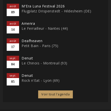
M'Era Luna Festival 2026
août
Flugplatz Drispenstedt - Hildesheim (DE)
09
Amenra
août
Le Ferrailleur - Nantes (44)
14
Deafheaven
août
Petit Bain - Paris (75)
17
Denuit
sept.
Le Chinois - Montreuil (93)
04
Denuit
sept.
Rock n'Eat - Lyon (69)
05
Voir tout l'agenda