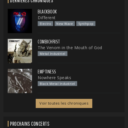
DERNIÈRES CHRONIQUES
BLACKBOOK
Different
Electro
New Wave
Synthpop
COMBICHRIST
The Venom in the Mouth of God
Metal Industriel
EMPTINESS
Nowhere Speaks
Black Metal Industriel
Voir toutes les chroniques
PROCHAINS CONCERTS