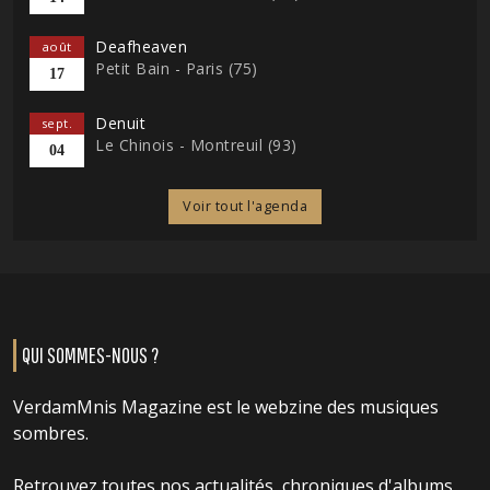
Deafheaven
août
Petit Bain - Paris (75)
17
Denuit
sept.
Le Chinois - Montreuil (93)
04
Voir tout l'agenda
QUI SOMMES-NOUS ?
VerdamMnis Magazine est le webzine des musiques
sombres.
Retrouvez toutes nos actualités, chroniques d'albums,