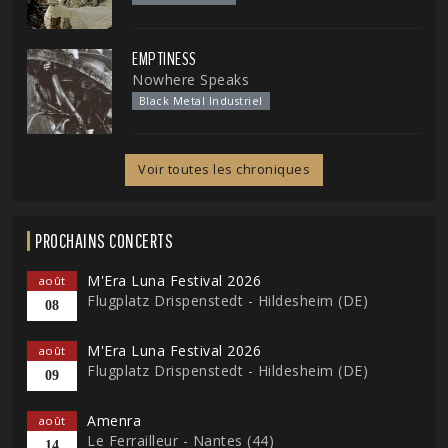
EMPTINESS
Nowhere Speaks
Black Metal Industriel
Voir toutes les chroniques
PROCHAINS CONCERTS
M'Era Luna Festival 2026
août
Flugplatz Drispenstedt - Hildesheim (DE)
08
M'Era Luna Festival 2026
août
Flugplatz Drispenstedt - Hildesheim (DE)
09
Amenra
août
Le Ferrailleur - Nantes (44)
14