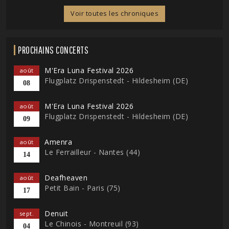
Voir toutes les chroniques
PROCHAINS CONCERTS
M'Era Luna Festival 2026
août
Flugplatz Drispenstedt - Hildesheim (DE)
08
M'Era Luna Festival 2026
août
Flugplatz Drispenstedt - Hildesheim (DE)
09
Amenra
août
Le Ferrailleur - Nantes (44)
14
Deafheaven
août
Petit Bain - Paris (75)
17
Denuit
sept.
Le Chinois - Montreuil (93)
04