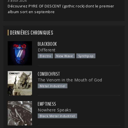
3 août 2026
Découvrez PYRE OF DESCENT (gothic rock) dont le premier
album sort en septembre
DERNIÈRES CHRONIQUES
BLACKBOOK
Different
Electro
New Wave
Synthpop
COMBICHRIST
The Venom in the Mouth of God
Metal Industriel
EMPTINESS
Nowhere Speaks
Black Metal Industriel