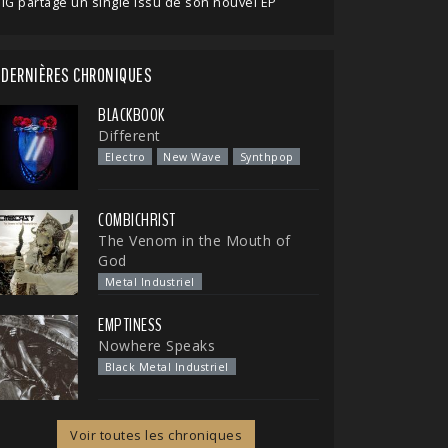
IG partage un single issu de son nouvel EP
DERNIÈRES CHRONIQUES
BLACKBOOK
Different
Electro
New Wave
Synthpop
COMBICHRIST
The Venom in the Mouth of
God
Metal Industriel
EMPTINESS
Nowhere Speaks
Black Metal Industriel
Voir toutes les chroniques