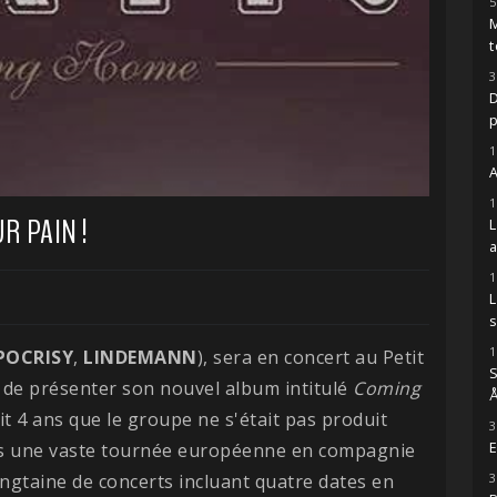
5
M
t
3
D
1
A
1
R PAIN !
1
s
1
POCRISY
,
LINDEMANN
),
sera en concert au Petit
S
n de présenter son nouvel album intitulé
Coming
Å
it 4 ans que le groupe ne s'était pas produit
3
dans une vaste tournée européenne en compagnie
E
ngtaine de concerts incluant quatre dates en
3