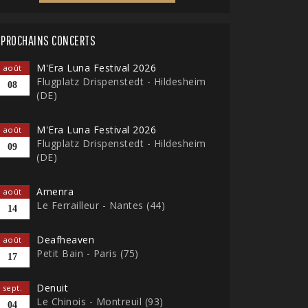
PROCHAINS CONCERTS
M'Era Luna Festival 2026
août
Flugplatz Drispenstedt - Hildesheim
08
(DE)
M'Era Luna Festival 2026
août
Flugplatz Drispenstedt - Hildesheim
09
(DE)
Amenra
août
Le Ferrailleur - Nantes (44)
14
Deafheaven
août
Petit Bain - Paris (75)
17
Denuit
sept.
Le Chinois - Montreuil (93)
04