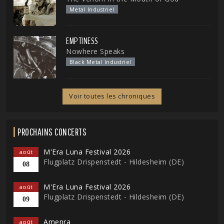
Metal Industriel
EMPTINESS
Nowhere Speaks
Black Metal Industriel
Voir toutes les chroniques
PROCHAINS CONCERTS
M'Era Luna Festival 2026
août
Flugplatz Drispenstedt - Hildesheim (DE)
08
M'Era Luna Festival 2026
août
Flugplatz Drispenstedt - Hildesheim (DE)
09
Amenra
août