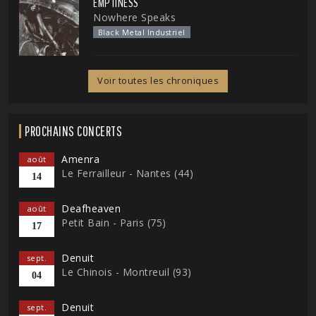
EMPTINESS
Nowhere Speaks
Black Metal Industriel
Voir toutes les chroniques
PROCHAINS CONCERTS
Amenra
août
Le Ferrailleur - Nantes (44)
14
Deafheaven
août
Petit Bain - Paris (75)
17
Denuit
sept.
Le Chinois - Montreuil (93)
04
Denuit
sept.