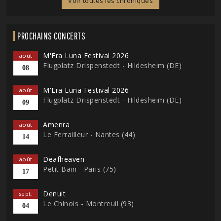
Voir toutes les chroniques
PROCHAINS CONCERTS
M'Era Luna Festival 2026
août
Flugplatz Drispenstedt - Hildesheim (DE)
08
M'Era Luna Festival 2026
août
Flugplatz Drispenstedt - Hildesheim (DE)
09
Amenra
août
Le Ferrailleur - Nantes (44)
14
Deafheaven
août
Petit Bain - Paris (75)
17
Denuit
sept.
Le Chinois - Montreuil (93)
04