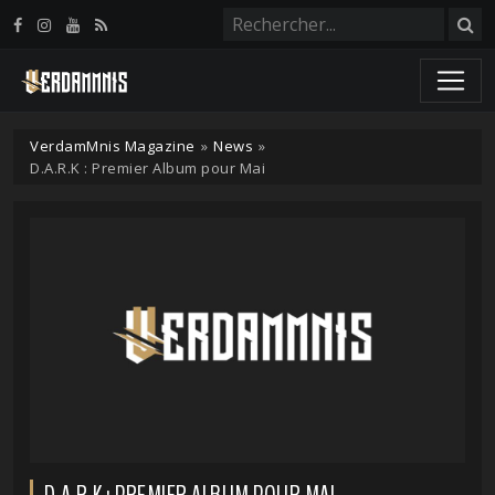
Panneau de gestion des cookies
VerdamMnis Magazine
»
News
»
D.A.R.K : Premier Album pour Mai
D.A.R.K : PREMIER ALBUM POUR MAI