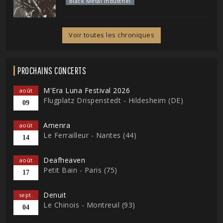
Black Metal Industriel
Voir toutes les chroniques
PROCHAINS CONCERTS
M'Era Luna Festival 2026
août
Flugplatz Drispenstedt - Hildesheim (DE)
09
Amenra
août
Le Ferrailleur - Nantes (44)
14
Deafheaven
août
Petit Bain - Paris (75)
17
Denuit
sept.
Le Chinois - Montreuil (93)
04