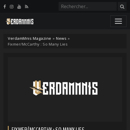
Panneau de gestion des cookies
VerdamMnis Magazine
»
News
»
Fixmer/McCarthy : So Many Lies
FIXMER/MCCARTHY : SO MANY LIES