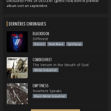
Découvrez PYRE OF DESCENT (gothic rock) dont le premier
album sort en septembre
DERNIÈRES CHRONIQUES
BLACKBOOK
Different
Electro
New Wave
Synthpop
COMBICHRIST
The Venom in the Mouth of God
Metal Industriel
EMPTINESS
Nowhere Speaks
Black Metal Industriel