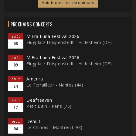
Voir toutes les chroniques
PROCHAINS CONCERTS
M'Era Luna Festival 2026
août
Flugplatz Drispenstedt - Hildesheim (DE)
08
M'Era Luna Festival 2026
août
Flugplatz Drispenstedt - Hildesheim (DE)
09
Amenra
août
Le Ferrailleur - Nantes (44)
14
Deafheaven
août
Petit Bain - Paris (75)
17
Denuit
sept.
Le Chinois - Montreuil (93)
04