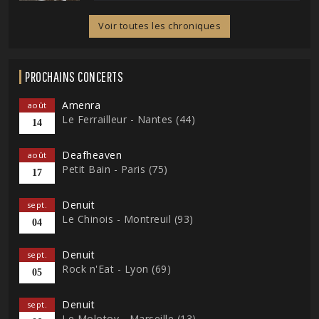
Voir toutes les chroniques
PROCHAINS CONCERTS
Amenra
août
Le Ferrailleur - Nantes (44)
14
Deafheaven
août
Petit Bain - Paris (75)
17
Denuit
sept.
Le Chinois - Montreuil (93)
04
Denuit
sept.
Rock n'Eat - Lyon (69)
05
Denuit
sept.
Le Molotov - Marseille (13)