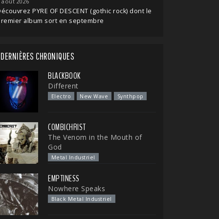
 août 2026
écouvrez PYRE OF DESCENT (gothic rock) dont le
premier album sort en septembre
DERNIÈRES CHRONIQUES
BLACKBOOK
Different
Electro
New Wave
Synthpop
COMBICHRIST
The Venom in the Mouth of
God
Metal Industriel
EMPTINESS
Nowhere Speaks
Black Metal Industriel