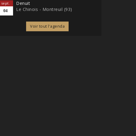
Denuit
sept.
Le Chinois - Montreuil (93)
04
Voir tout l'agenda