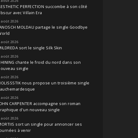
 août 2026
AESTHETIC PERFECTION succombe à son côté
bscur avec Villain Era
 août 2026
JANOSCH MOLDAU partage le single Goodbye
World
 août 2026
ILDREDA sort le single Silk Skin
 août 2026
HINING chante le froid du nord dans son
nouveau single
 août 2026
OLISSSTIK nous propose un troisième single
cauchemardesque
 août 2026
JOHN CARPENTER accompagne son roman
raphique d'un nouveau single
 août 2026
ORTIIS sort un single pour annoncer ses
ournées à venir