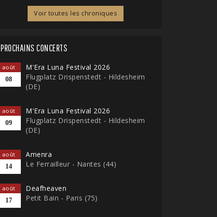
Voir toutes les chroniques
PROCHAINS CONCERTS
M'Era Luna Festival 2026
août
Flugplatz Drispenstedt - Hildesheim
08
(DE)
M'Era Luna Festival 2026
août
Flugplatz Drispenstedt - Hildesheim
09
(DE)
Amenra
août
Le Ferrailleur - Nantes (44)
14
Deafheaven
août
Petit Bain - Paris (75)
17