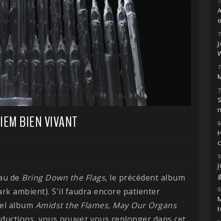
7
o
7
7
M
7
S
EM BIEN VIVANT
6
H
5
g
eau de
Bring Down the Flags
, le précédent album
5
ark ambient). S'il faudra encore patienter
M
vel album
Amidst the Flames, May Our Organs
t
oductions, vous pouvez vous replonger dans cet