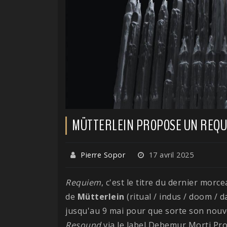
MÜTTERLEIN PROPOSE UN REQUI
Pierre Sopor
17 avril 2025
Requiem
, c'est le titre du dernier morc
de
Mütterlein
(ritual / indus / doom / d
jusqu'au 9 mai pour que sorte son nou
Resound
via le label Debemur Morti Pr