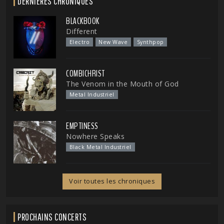
DERNIÈRES CHRONIQUES
BLACKBOOK
Different
Electro
New Wave
Synthpop
COMBICHRIST
The Venom in the Mouth of God
Metal Industriel
EMPTINESS
Nowhere Speaks
Black Metal Industriel
Voir toutes les chroniques
PROCHAINS CONCERTS