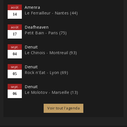
Amenra
août
Le Ferrailleur - Nantes (44)
14
Deafheaven
août
Petit Bain - Paris (75)
17
Denuit
sept.
Le Chinois - Montreuil (93)
04
Denuit
sept.
Rock n'Eat - Lyon (69)
05
Denuit
sept.
Le Molotov - Marseille (13)
06
Voir tout l'agenda