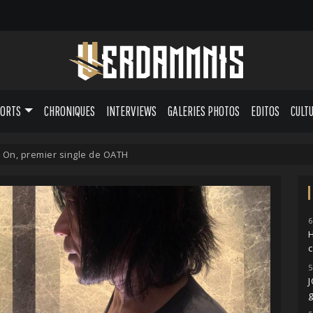
PORTS
CHRONIQUES
INTERVIEWS
GALERIES PHOTOS
EDITOS
CULT
On, premier single de OATH
6
H
5
g