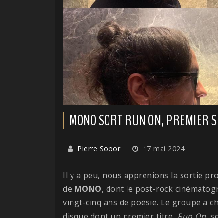
MONO SORT RUN ON, PREMIER S
Pierre Sopor
17 mai 2024
Il y a peu, nous apprenions la sortie p
de
MONO
, dont le post-rock cinématog
vingt-cinq ans de poésie. Le groupe a c
disque dont un premier titre,
Run On
, s