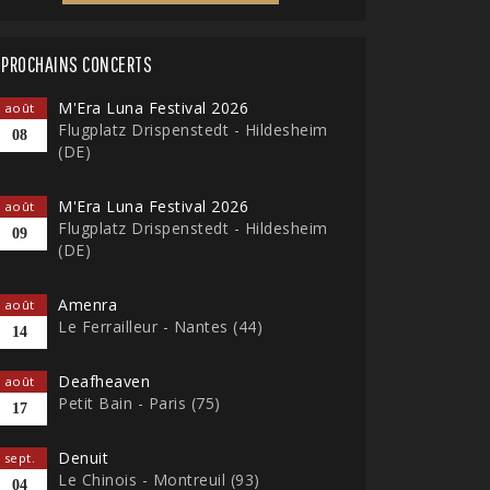
PROCHAINS CONCERTS
M'Era Luna Festival 2026
août
Flugplatz Drispenstedt - Hildesheim
08
(DE)
M'Era Luna Festival 2026
août
Flugplatz Drispenstedt - Hildesheim
09
(DE)
Amenra
août
Le Ferrailleur - Nantes (44)
14
Deafheaven
août
Petit Bain - Paris (75)
17
Denuit
sept.
Le Chinois - Montreuil (93)
04