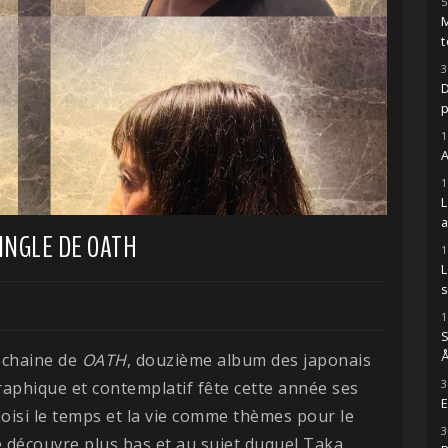
5
M
t
3
D
1
A
1
INGLE DE OATH
1
s
1
S
Å
rochaine de
OATH
, douzième album des japonais
3
raphique et contemplatif fête cette année ses
E
hoisi le temps et la vie comme thèmes pour le
3
e découvre plus bas et au sujet duquel Taka,