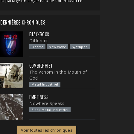
IG partage un single issu de son nouvel EP
DERNIÈRES CHRONIQUES
BLACKBOOK
Different
Electro
New Wave
Synthpop
COMBICHRIST
The Venom in the Mouth of
God
Metal Industriel
EMPTINESS
Nowhere Speaks
Black Metal Industriel
Voir toutes les chroniques