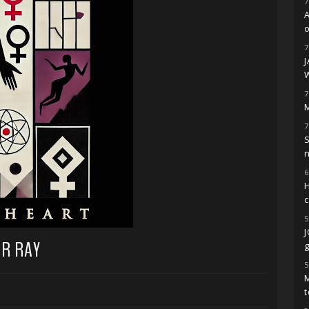
7
o
7
7
M
7
S
6
H
5
ER RAY
g
5
M
t