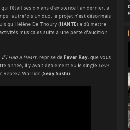
3
D
ui fêtait ses dix ans d'existence l'an dernier, a
s : autrefois un duo, le projet n'est désormais
uis qu'Hélène De Thoury (
HANTE
) a dû mettre
activités musicales suite à une perte d'audition
e
If I Had a Heart
, reprise de
Fever
Ray
, que vous
tte année, il y avait également eu le single
Love
r Rebeka Warrior (
Sexy
Sushi
).