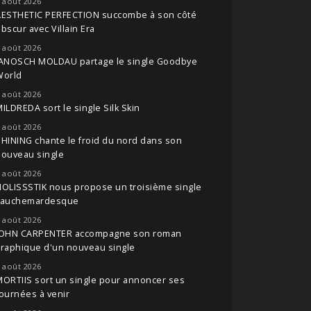
 août 2026
AESTHETIC PERFECTION succombe à son côté
bscur avec Villain Era
 août 2026
JANOSCH MOLDAU partage le single Goodbye
World
 août 2026
ILDREDA sort le single Silk Skin
 août 2026
HINING chante le froid du nord dans son
nouveau single
 août 2026
OLISSSTIK nous propose un troisième single
cauchemardesque
 août 2026
JOHN CARPENTER accompagne son roman
raphique d'un nouveau single
 août 2026
ORTIIS sort un single pour annoncer ses
ournées à venir