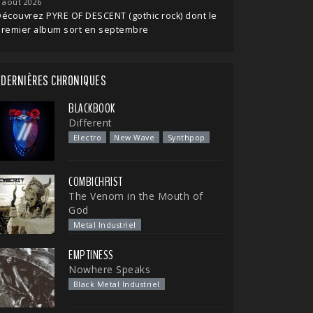
 août 2026
écouvrez PYRE OF DESCENT (gothic rock) dont le
premier album sort en septembre
DERNIÈRES CHRONIQUES
BLACKBOOK
Different
Electro
New Wave
Synthpop
COMBICHRIST
The Venom in the Mouth of
God
Metal Industriel
EMPTINESS
Nowhere Speaks
Black Metal Industriel