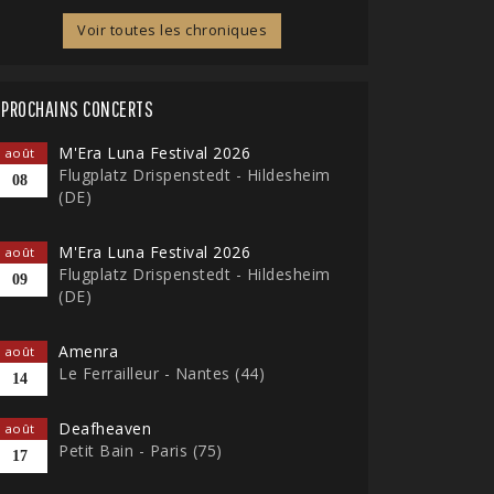
Voir toutes les chroniques
PROCHAINS CONCERTS
M'Era Luna Festival 2026
août
Flugplatz Drispenstedt - Hildesheim
08
(DE)
M'Era Luna Festival 2026
août
Flugplatz Drispenstedt - Hildesheim
09
(DE)
Amenra
août
Le Ferrailleur - Nantes (44)
14
Deafheaven
août
Petit Bain - Paris (75)
17