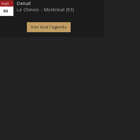
Denuit
sept.
Le Chinois - Montreuil (93)
04
Voir tout l'agenda