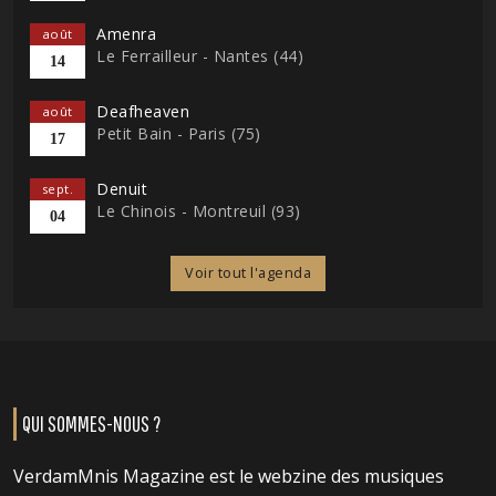
Amenra
août
Le Ferrailleur - Nantes (44)
14
Deafheaven
août
Petit Bain - Paris (75)
17
Denuit
sept.
Le Chinois - Montreuil (93)
04
Voir tout l'agenda
QUI SOMMES-NOUS ?
VerdamMnis Magazine est le webzine des musiques