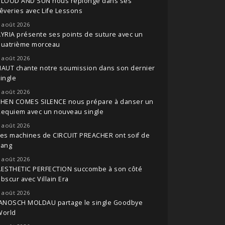
BLOOD AND SUN nous replonge dans ses
êveries avec Life Lessons
 août 2026
YRIA présente ses points de suture avec un
quatrième morceau
 août 2026
NAUT chante notre soumission dans son dernier
ingle
 août 2026
THEN COMES SILENCE nous prépare à danser un
Requiem avec un nouveau single
 août 2026
es machines de CIRCUIT PREACHER ont soif de
sang
 août 2026
AESTHETIC PERFECTION succombe à son côté
bscur avec Villain Era
 août 2026
JANOSCH MOLDAU partage le single Goodbye
World