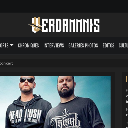
PORTS
CHRONIQUES
INTERVIEWS
GALERIES PHOTOS
EDITOS
CULT
concert
9
A
i
9
P
9