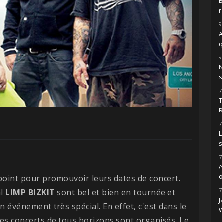
r
9
A
9
s
7
7
L
7
o
 point pour promouvoir leurs dates de concert.
7
al
LIMP BIZKIT
sont bel et bien en tournée et
événement très spécial. En effet, c'est dans le
des concerts de tous horizons sont organisés. Le