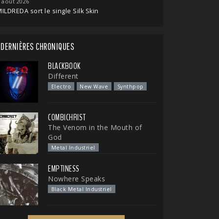
 août 2026
ILDREDA sort le single Silk Skin
DERNIÈRES CHRONIQUES
BLACKBOOK
Different
Electro
New Wave
Synthpop
COMBICHRIST
The Venom in the Mouth of
God
Metal Industriel
EMPTINESS
Nowhere Speaks
Black Metal Industriel