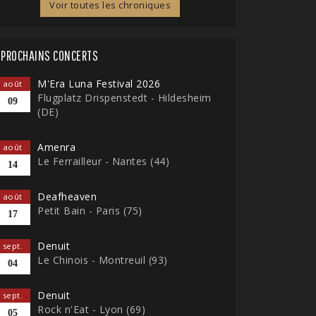
Voir toutes les chroniques
PROCHAINS CONCERTS
M'Era Luna Festival 2026
août
Flugplatz Drispenstedt - Hildesheim
09
(DE)
Amenra
août
Le Ferrailleur - Nantes (44)
14
Deafheaven
août
Petit Bain - Paris (75)
17
Denuit
sept.
Le Chinois - Montreuil (93)
04
Denuit
sept.
Rock n'Eat - Lyon (69)
05