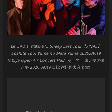
Le DVD s’intitule '
5 Sheep Last Tour【FINAL】
Soshite Tooi Yume no Mata Yume 2020.09.19
Hibiya Open Air Concert Hall
' (そして、遠い夢のま
た夢 2020.09.19 日比谷野外大音楽堂).