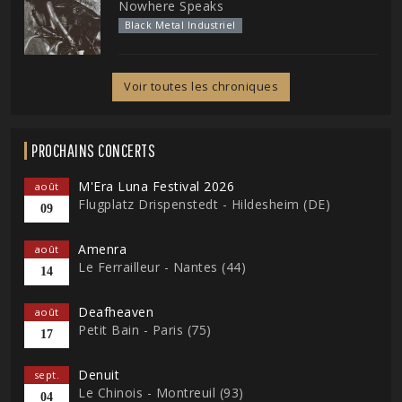
Nowhere Speaks
Black Metal Industriel
Voir toutes les chroniques
PROCHAINS CONCERTS
M'Era Luna Festival 2026
août
Flugplatz Drispenstedt - Hildesheim (DE)
09
Amenra
août
Le Ferrailleur - Nantes (44)
14
Deafheaven
août
Petit Bain - Paris (75)
17
Denuit
sept.
Le Chinois - Montreuil (93)
04