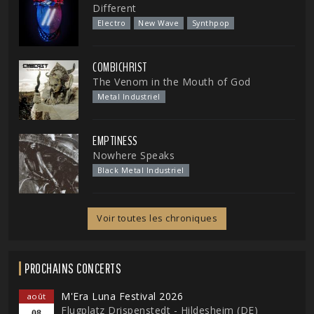
Different
Electro
New Wave
Synthpop
COMBICHRIST
The Venom in the Mouth of God
Metal Industriel
EMPTINESS
Nowhere Speaks
Black Metal Industriel
Voir toutes les chroniques
PROCHAINS CONCERTS
M'Era Luna Festival 2026
août
Flugplatz Drispenstedt - Hildesheim (DE)
08