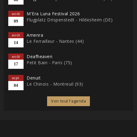
M'Era Luna Festival 2026
août
Flugplatz Drispenstedt - Hildesheim (DE)
09
Amenra
août
Le Ferrailleur - Nantes (44)
14
Deafheaven
août
Petit Bain - Paris (75)
17
Denuit
sept.
Le Chinois - Montreuil (93)
04
Voir tout l'agenda