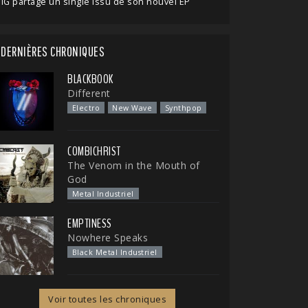
IG partage un single issu de son nouvel EP
DERNIÈRES CHRONIQUES
BLACKBOOK
Different
Electro
New Wave
Synthpop
COMBICHRIST
The Venom in the Mouth of
God
Metal Industriel
EMPTINESS
Nowhere Speaks
Black Metal Industriel
Voir toutes les chroniques