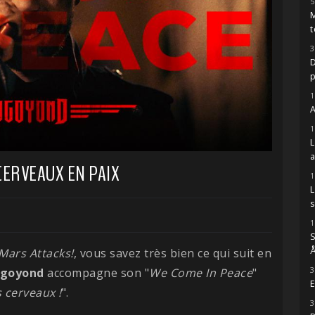
5
M
t
3
D
1
A
1
ERVEAUX EN PAIX
1
s
1
S
Å
Mars Attacks!
, vous savez très bien ce qui suit en
3
goyond
accompagne son "
We Come In Peace
"
E
 cerveaux !
".
3