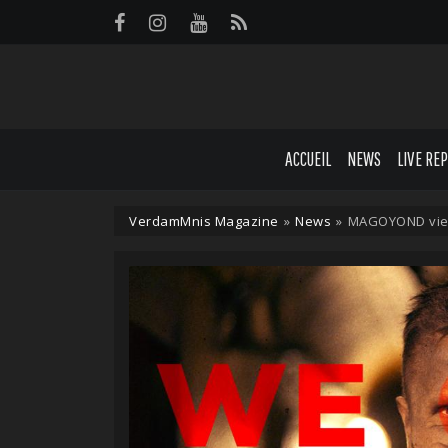
Panneau de gestion des cookies
ACCUEIL
NEWS
LIVE RE
VerdamMnis Magazine
»
News
»
MAGOYOND vien