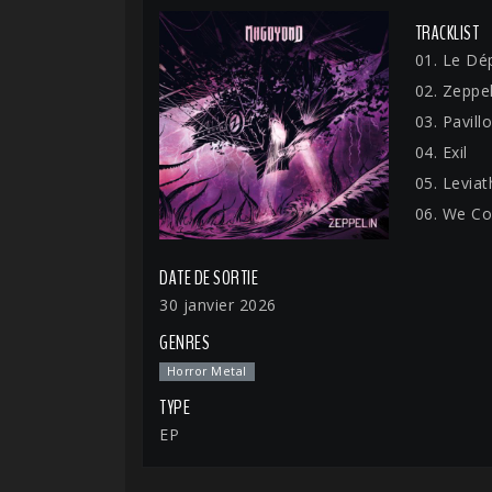
TRACKLIST
01. Le Dé
02. Zeppel
03. Pavill
04. Exil
05. Levia
06. We C
DATE DE SORTIE
30 janvier 2026
GENRES
Horror Metal
TYPE
EP