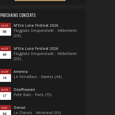
PROCHAINS CONCERTS
M'Era Luna Festival 2026
août
Flugplatz Drispenstedt - Hildesheim
08
(DE)
M'Era Luna Festival 2026
août
Flugplatz Drispenstedt - Hildesheim
09
(DE)
Amenra
août
Le Ferrailleur - Nantes (44)
14
Deafheaven
août
Petit Bain - Paris (75)
17
Denuit
sept.
Le Chinois - Montreuil (93)
04