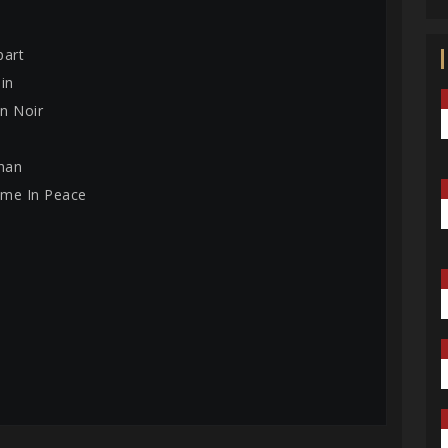
part
in
on Noir
than
ome In Peace