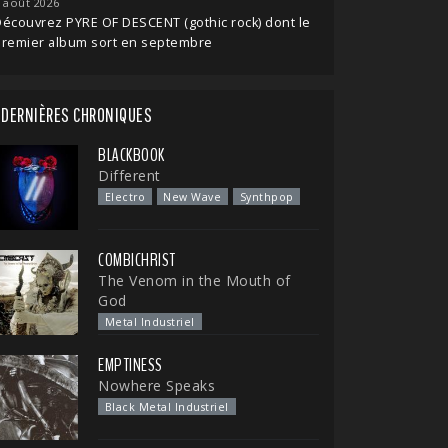
 août 2026
écouvrez PYRE OF DESCENT (gothic rock) dont le
premier album sort en septembre
DERNIÈRES CHRONIQUES
BLACKBOOK
Different
Electro
New Wave
Synthpop
COMBICHRIST
The Venom in the Mouth of
God
Metal Industriel
EMPTINESS
Nowhere Speaks
Black Metal Industriel