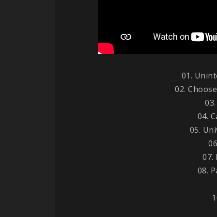
01. Unin
02. Choos
03
04. 
05. Uni
06
07.
08. P
1