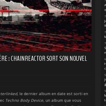
7
o
7
7
M
7
S
ÈRE : CHAINREACTOR SORT SON NOUVEL
6
H
5
g
5
nterlinked
, le dernier album en date est sorti en
M
vec
Techno Body Device
, un album que vous
t