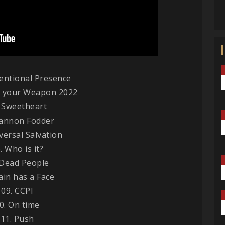
tentional Presence
e your Weapon 2022
. Sweetheart
Cannon Fodder
versal Salvation
. Who is it?
 Dead People
ain has a Face
09. CCPI
0. On time
11. Push