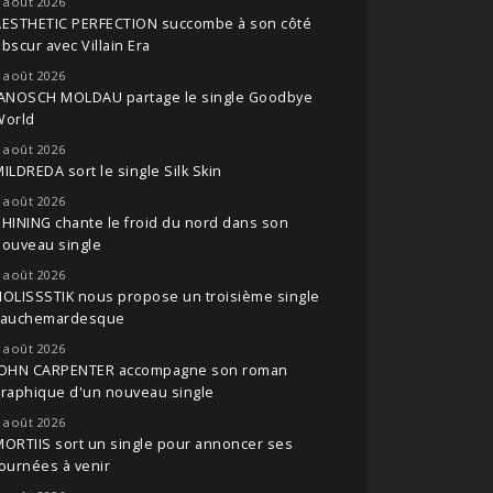
 août 2026
AESTHETIC PERFECTION succombe à son côté
bscur avec Villain Era
 août 2026
JANOSCH MOLDAU partage le single Goodbye
World
 août 2026
ILDREDA sort le single Silk Skin
 août 2026
HINING chante le froid du nord dans son
nouveau single
 août 2026
OLISSSTIK nous propose un troisième single
cauchemardesque
 août 2026
JOHN CARPENTER accompagne son roman
raphique d'un nouveau single
 août 2026
ORTIIS sort un single pour annoncer ses
ournées à venir