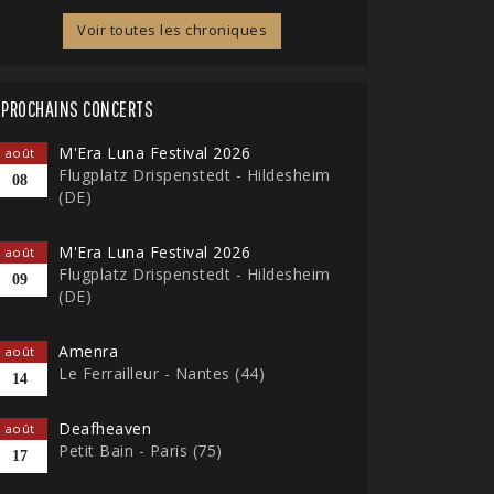
Voir toutes les chroniques
PROCHAINS CONCERTS
M'Era Luna Festival 2026
août
Flugplatz Drispenstedt - Hildesheim
08
(DE)
M'Era Luna Festival 2026
août
Flugplatz Drispenstedt - Hildesheim
09
(DE)
Amenra
août
Le Ferrailleur - Nantes (44)
14
Deafheaven
août
Petit Bain - Paris (75)
17