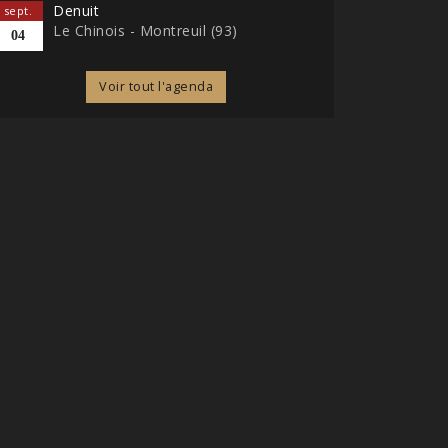
Denuit
sept.
Le Chinois - Montreuil (93)
04
Voir tout l'agenda