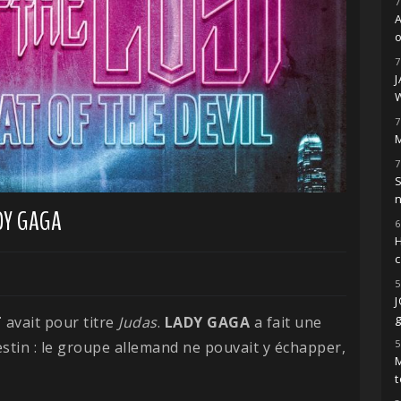
7
o
7
7
M
7
S
DY GAGA
6
H
5
g
T
avait pour titre
Judas
.
LADY
GAGA
a fait une
5
 destin : le groupe allemand ne pouvait y échapper,
M
t