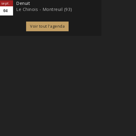
Denuit
sept.
Le Chinois - Montreuil (93)
04
Voir tout l'agenda