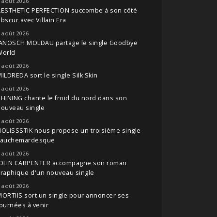
 août 2026
AESTHETIC PERFECTION succombe à son côté
bscur avec Villain Era
 août 2026
JANOSCH MOLDAU partage le single Goodbye
World
 août 2026
ILDREDA sort le single Silk Skin
 août 2026
HINING chante le froid du nord dans son
nouveau single
 août 2026
OLISSSTIK nous propose un troisième single
cauchemardesque
 août 2026
JOHN CARPENTER accompagne son roman
raphique d'un nouveau single
 août 2026
ORTIIS sort un single pour annoncer ses
ournées à venir