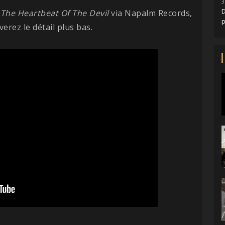
3
D
P
The Heartbeat Of The Devil
via Napalm Records,
erez le détail plus bas.