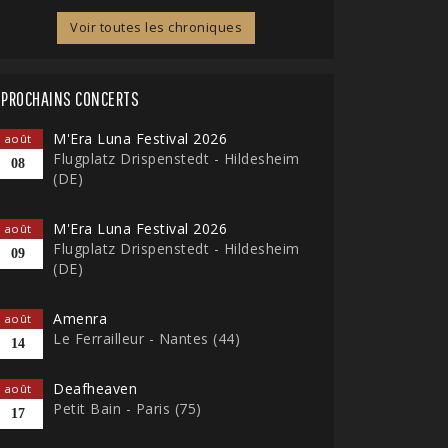
Voir toutes les chroniques
PROCHAINS CONCERTS
M'Era Luna Festival 2026
août
Flugplatz Drispenstedt - Hildesheim
08
(DE)
M'Era Luna Festival 2026
août
Flugplatz Drispenstedt - Hildesheim
09
(DE)
Amenra
août
Le Ferrailleur - Nantes (44)
14
Deafheaven
août
Petit Bain - Paris (75)
17