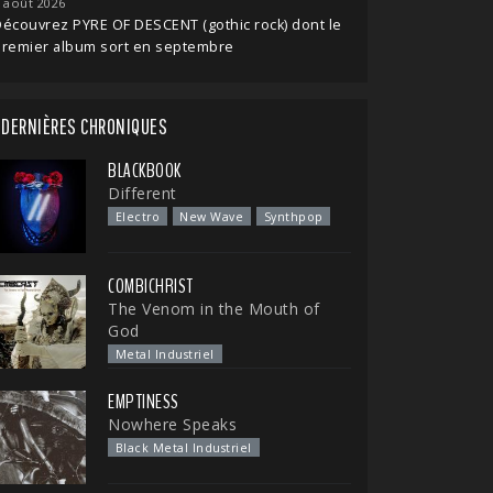
 août 2026
écouvrez PYRE OF DESCENT (gothic rock) dont le
premier album sort en septembre
DERNIÈRES CHRONIQUES
BLACKBOOK
Different
Electro
New Wave
Synthpop
COMBICHRIST
The Venom in the Mouth of
God
Metal Industriel
EMPTINESS
Nowhere Speaks
Black Metal Industriel