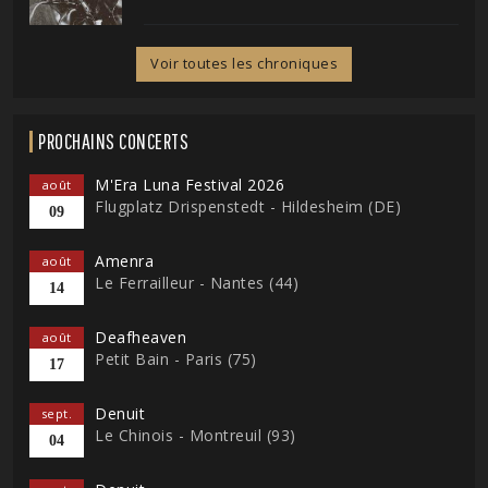
Voir toutes les chroniques
PROCHAINS CONCERTS
M'Era Luna Festival 2026
août
Flugplatz Drispenstedt - Hildesheim (DE)
09
Amenra
août
Le Ferrailleur - Nantes (44)
14
Deafheaven
août
Petit Bain - Paris (75)
17
Denuit
sept.
Le Chinois - Montreuil (93)
04