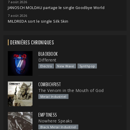
7 août 2026
JANOSCH MOLDAU partage le single Goodbye World
7 août 2026
MILDREDA sort le single Silk Skin
DERNIÈRES CHRONIQUES
BLACKBOOK
Different
Electro
New Wave
Synthpop
COMBICHRIST
The Venom in the Mouth of God
Metal Industriel
EMPTINESS
Nowhere Speaks
Black Metal Industriel