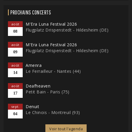
PROCHAINS CONCERTS
M'Era Luna Festival 2026
août
Flugplatz Drispenstedt - Hildesheim (DE)
08
M'Era Luna Festival 2026
août
Flugplatz Drispenstedt - Hildesheim (DE)
09
Amenra
août
Le Ferrailleur - Nantes (44)
14
Deafheaven
août
Petit Bain - Paris (75)
17
Denuit
sept.
Le Chinois - Montreuil (93)
04
Voir tout l'agenda