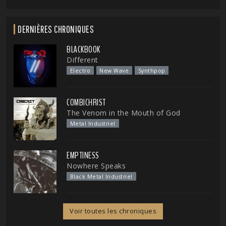
DERNIÈRES CHRONIQUES
BLACKBOOK
Different
Electro
New Wave
Synthpop
COMBICHRIST
The Venom in the Mouth of God
Metal Industriel
EMPTINESS
Nowhere Speaks
Black Metal Industriel
Voir toutes les chroniques