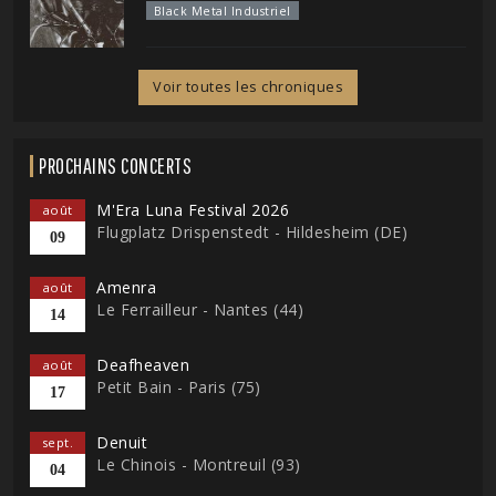
Black Metal Industriel
Voir toutes les chroniques
PROCHAINS CONCERTS
M'Era Luna Festival 2026
août
Flugplatz Drispenstedt - Hildesheim (DE)
09
Amenra
août
Le Ferrailleur - Nantes (44)
14
Deafheaven
août
Petit Bain - Paris (75)
17
Denuit
sept.
Le Chinois - Montreuil (93)
04