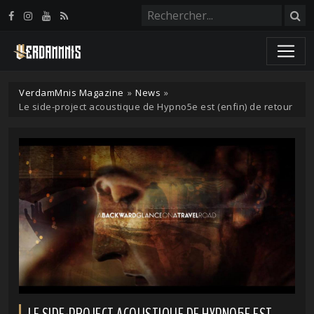
Panneau de gestion des cookies
VerdamMnis Magazine
»
News
»
Le side-project acoustique de Hypno5e est (enfin) de retour
LE SIDE-PROJECT ACOUSTIQUE DE HYPNO5E EST