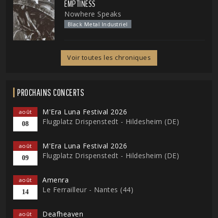
EMPTINESS
Nowhere Speaks
Black Metal Industriel
Voir toutes les chroniques
PROCHAINS CONCERTS
M'Era Luna Festival 2026
août
Flugplatz Drispenstedt - Hildesheim (DE)
08
M'Era Luna Festival 2026
août
Flugplatz Drispenstedt - Hildesheim (DE)
09
Amenra
août
Le Ferrailleur - Nantes (44)
14
Deafheaven
août